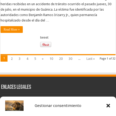
heridas recibidas en un accidente de tránsito ocurrido el pasado jueves, 30
de julio, en el municipio de Guánica. La víctima fue identificada por las
autoridades como Benjamín Ramos Irizarry Jr., quien permanecía
hospitalizado desde el día del …
Read More »
tweet
1
2
3
4
5
»
10
20
30
...
Last »
Page 1 of 32
Enlaces Legales
Nuestra Esencia
Gestionar consentimiento
Pulso Global
Contacto