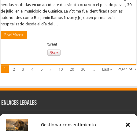
heridas recibidas en un accidente de tránsito ocurrido el pasado jueves, 30
de julio, en el municipio de Guánica. La víctima fue identificada por las
autoridades como Benjamín Ramos Irizarry Jr., quien permanecía
hospitalizado desde el día del …
Read More »
tweet
1
2
3
4
5
»
10
20
30
...
Last »
Page 1 of 32
Enlaces Legales
Nuestra Esencia
Gestionar consentimiento
Pulso Global
Contacto