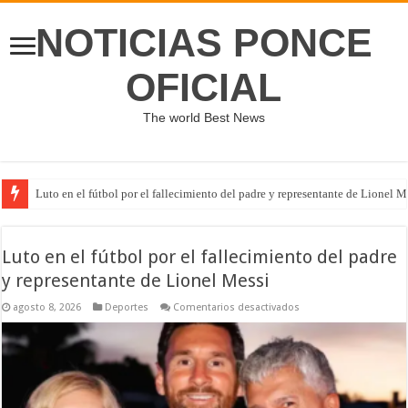
NOTICIAS PONCE
OFICIAL
The world Best News
Luto en el fútbol por el fallecimiento del padre y representante de Lionel M
Luto en el fútbol por el fallecimiento del padre
y representante de Lionel Messi
en
agosto 8, 2026
Deportes
Comentarios desactivados
Luto
en
el
fútbol
por
el
fallecimiento
del