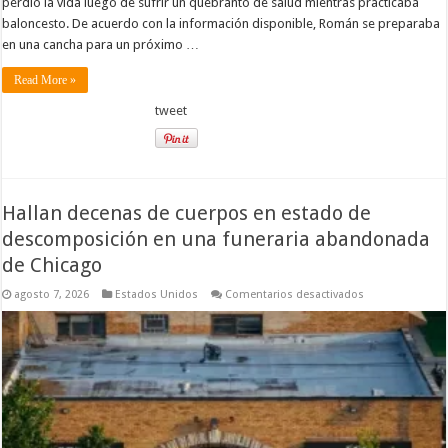
perdió la vida luego de sufrir un quebranto de salud mientras practicaba
baloncesto. De acuerdo con la información disponible, Román se preparaba
en una cancha para un próximo …
Read More »
tweet
Hallan decenas de cuerpos en estado de
descomposición en una funeraria abandonada
de Chicago
en
agosto 7, 2026
Estados Unidos
Comentarios desactivados
Hallan
decenas
de
cuerpos
en
estado
de
descomposició
en
una
funeraria