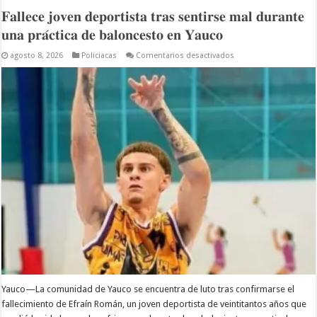
𝐅𝐚𝐥𝐥𝐞𝐜𝐞 𝐣𝐨𝐯𝐞𝐧 𝐝𝐞𝐩𝐨𝐫𝐭𝐢𝐬𝐭𝐚 𝐭𝐫𝐚𝐬 𝐬𝐞𝐧𝐭𝐢𝐫𝐬𝐞 𝐦𝐚𝐥 𝐝𝐮𝐫𝐚𝐧𝐭𝐞
𝐮𝐧𝐚 𝐩𝐫𝐚́𝐜𝐭𝐢𝐜𝐚 𝐝𝐞 𝐛𝐚𝐥𝐨𝐧𝐜𝐞𝐬𝐭𝐨 𝐞𝐧 𝐘𝐚𝐮𝐜𝐨
en
agosto 8, 2026
Policiacas
Comentarios desactivados
𝐅𝐚𝐥𝐥𝐞𝐜𝐞
𝐣𝐨𝐯𝐞𝐧
𝐝𝐞𝐩𝐨𝐫𝐭𝐢𝐬𝐭𝐚
𝐭𝐫𝐚𝐬
𝐬𝐞𝐧𝐭𝐢𝐫𝐬𝐞
𝐦𝐚𝐥
𝐝𝐮𝐫𝐚𝐧𝐭𝐞
𝐮𝐧𝐚
𝐩𝐫𝐚́𝐜𝐭𝐢𝐜𝐚
𝐝𝐞
𝐛𝐚𝐥𝐨𝐧𝐜𝐞𝐬𝐭𝐨
𝐞𝐧
𝐘𝐚𝐮𝐜𝐨
Yauco—La comunidad de Yauco se encuentra de luto tras confirmarse el
fallecimiento de Efraín Román, un joven deportista de veintitantos años que