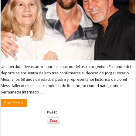
padre
y
representante
de
Lionel
Messi
Una pérdida devastadora para el entorno del astro argentino El mundo del
deporte se encuentra de luto tras confirmarse el deceso de Jorge Horacio
Messi a los 68 años de edad. El padre y representante histórico de Lionel
Messi falleció en un centro médico de Rosario, su ciudad natal, donde
permanecía internado …
Read More »
tweet