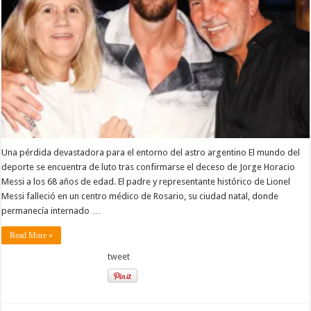
padre
y
representante
de
Lionel
Messi
Una pérdida devastadora para el entorno del astro argentino El mundo del
deporte se encuentra de luto tras confirmarse el deceso de Jorge Horacio
Messi a los 68 años de edad. El padre y representante histórico de Lionel
Messi falleció en un centro médico de Rosario, su ciudad natal, donde
permanecía internado …
Read More »
tweet