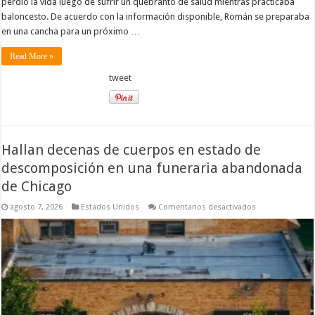
perdió la vida luego de sufrir un quebranto de salud mientras practicaba
baloncesto. De acuerdo con la información disponible, Román se preparaba
en una cancha para un próximo …
Read More »
tweet
Hallan decenas de cuerpos en estado de
descomposición en una funeraria abandonada
de Chicago
en
agosto 7, 2026
Estados Unidos
Comentarios desactivados
Hallan
decenas
de
cuerpos
en
estado
de
descomposició
en
una
funeraria