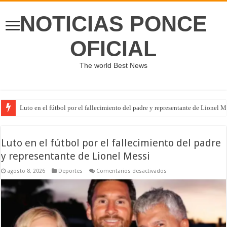
NOTICIAS PONCE
OFICIAL
The world Best News
Luto en el fútbol por el fallecimiento del padre y representante de Lionel M
Luto en el fútbol por el fallecimiento del padre
y representante de Lionel Messi
en
agosto 8, 2026
Deportes
Comentarios desactivados
Luto
en
el
fútbol
por
el
fallecimiento
del