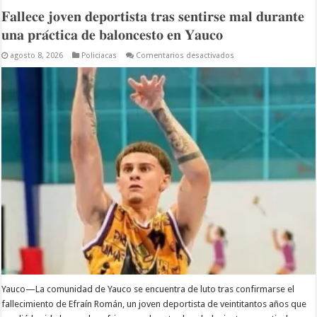
𝐅𝐚𝐥𝐥𝐞𝐜𝐞 𝐣𝐨𝐯𝐞𝐧 𝐝𝐞𝐩𝐨𝐫𝐭𝐢𝐬𝐭𝐚 𝐭𝐫𝐚𝐬 𝐬𝐞𝐧𝐭𝐢𝐫𝐬𝐞 𝐦𝐚𝐥 𝐝𝐮𝐫𝐚𝐧𝐭𝐞
𝐮𝐧𝐚 𝐩𝐫𝐚́𝐜𝐭𝐢𝐜𝐚 𝐝𝐞 𝐛𝐚𝐥𝐨𝐧𝐜𝐞𝐬𝐭𝐨 𝐞𝐧 𝐘𝐚𝐮𝐜𝐨
en
agosto 8, 2026
Policiacas
Comentarios desactivados
𝐅𝐚𝐥𝐥𝐞𝐜𝐞
𝐣𝐨𝐯𝐞𝐧
𝐝𝐞𝐩𝐨𝐫𝐭𝐢𝐬𝐭𝐚
𝐭𝐫𝐚𝐬
𝐬𝐞𝐧𝐭𝐢𝐫𝐬𝐞
𝐦𝐚𝐥
𝐝𝐮𝐫𝐚𝐧𝐭𝐞
𝐮𝐧𝐚
𝐩𝐫𝐚́𝐜𝐭𝐢𝐜𝐚
𝐝𝐞
𝐛𝐚𝐥𝐨𝐧𝐜𝐞𝐬𝐭𝐨
𝐞𝐧
𝐘𝐚𝐮𝐜𝐨
Yauco—La comunidad de Yauco se encuentra de luto tras confirmarse el
fallecimiento de Efraín Román, un joven deportista de veintitantos años que