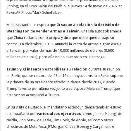
Jinping, en el Gran Salón del Pueblo, el jueves 14 de mayo de 2026, en
Pekín.
AP Photo/Mark Schiefelbein
Mientras tanto, se espera que Xi
saque a colación la decisión de
Washington de vender armas a
Taiwán
, una isla autogobernada
que China reclama como propia y dice que debe quedar bajo su
control. En diciembre, EE.UU. anunció la venta de armas a gran escala
a Taiwán, por valor de más de 10.000 millones de dólares (8.600
millones de euros), pero aún no ha avanzado en la entrega.
Trump y Xi intentan estabilizar su relación
durante su reunión
en Pekín, que se celebra del 13 al 15 de mayo. La visita a Pekín supone
la primera de un presidente estadounidense desde 2017, cuando
Trump la visitó por última vez junto a su esposa Melania Trump, que
esta vez no acompañó a Trump.
En su visita de Estado, el mandatario estadounidense también estuvo
acompañado por
varios altos ejecutivos
, como Jensen Huang, de
Nvidia, Elon Musk, de Tesla, Tim Cook, de Apple, así como otros
directivos de Meta, Visa, JPMorgan Chase, Boeing y Cargill, entre