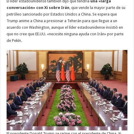
El líder estadounidense también dijo que tendría
una «larga
conversación» con Xi sobre Irán
, que vende la mayor parte de su
petróleo sancionado por Estados Unidos a China. Se espera que
Trump anime a China a presionar a Teherán para que llegue a un
acuerdo con Washington, aunque el líder estadounidense insistió en
que no cree que EE.UU. «necesite ninguna ayuda con Irán» por parte
de Pekín.
El presidente Donald Trump se reúne con el presidente de China, Xi