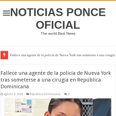
NOTICIAS PONCE
OFICIAL
The world Best News
Fallece una agente de la policía de Nueva York tras someterse a una cirug
Video: Identifican a Galymzhan Abaildayev como el hombre desnudo que s
Fallece una agente de la policía de Nueva York
tras someterse a una cirugía en República
Dominicana
agosto 4, 2026
República Dominicana,
0