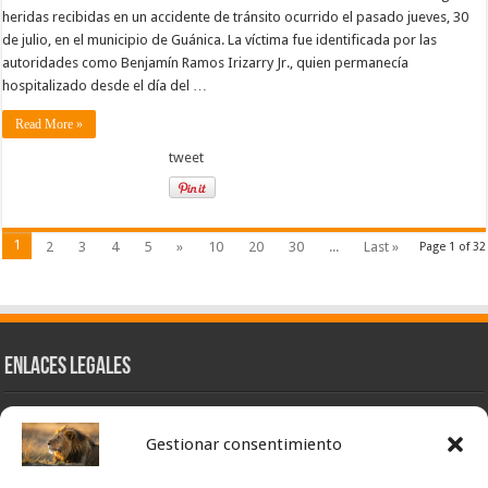
heridas recibidas en un accidente de tránsito ocurrido el pasado jueves, 30
de julio, en el municipio de Guánica. La víctima fue identificada por las
autoridades como Benjamín Ramos Irizarry Jr., quien permanecía
hospitalizado desde el día del …
Read More »
tweet
1
2
3
4
5
»
10
20
30
...
Last »
Page 1 of 32
Enlaces Legales
Nuestra Esencia
Gestionar consentimiento
Pulso Global
Contacto