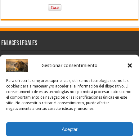
Enlaces Legales
Nuestra Esencia
Gestionar consentimiento
Pulso Global
Contacto
Para ofrecer las mejores experiencias, utilizamos tecnologías como las
POLÍTICA DE PRIVACIDAD – NOTICIAS PONCE OFICIAL
cookies para almacenar y/o acceder a la información del dispositivo. El
consentimiento de estas tecnologías nos permitirá procesar datos como
TÉRMINOS Y CONDICIONES – NOTICIAS PONCE OFICIAL
el comportamiento de navegación o las identificaciones únicas en este
sitio. No consentir o retirar el consentimiento, puede afectar
Opt-out preferences
negativamente a ciertas características y funciones.
Powered by Noticias Ponce
Aceptar