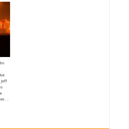
abo
lue
Jeff
go
la
 en …