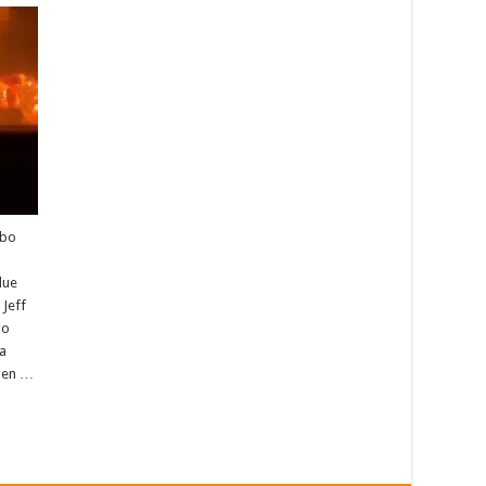
abo
lue
Jeff
go
la
 en …