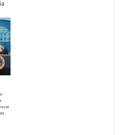
ia
er
a
onocer
nte