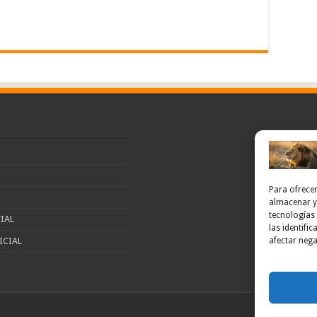
Para ofrecer
almacenar y/
tecnologías
IAL
las identifi
afectar nega
ICIAL