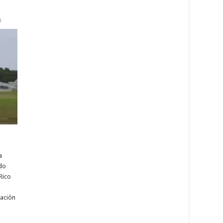
0
a
do
Rico
ación