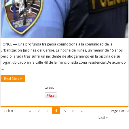
PONCE — Una profunda tragedia conmociona a la comunidad de la
urbanización Jardines del Caribe. La noche del lunes, un menor de 15 años
perdió la vida tras sufrir un incidente de ahogamiento en la piscina de su
hogar, ubicado en la calle 48 de la mencionada zona residencial.De acuerdo
…
Read More »
tweet
4
« First
...
«
2
3
5
6
»
...
Page 4 of 10
Last »