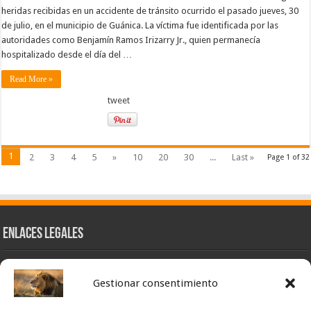
heridas recibidas en un accidente de tránsito ocurrido el pasado jueves, 30
de julio, en el municipio de Guánica. La víctima fue identificada por las
autoridades como Benjamín Ramos Irizarry Jr., quien permanecía
hospitalizado desde el día del …
Read More »
tweet
1
2
3
4
5
»
10
20
30
...
Last »
Page 1 of 32
Enlaces Legales
Nuestra Esencia
Gestionar consentimiento
Pulso Global
Contacto