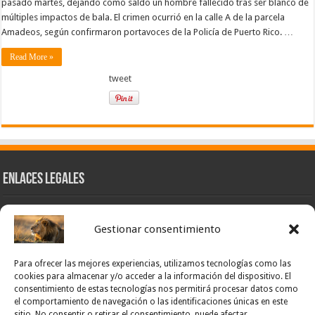
pasado martes, dejando como saldo un hombre fallecido tras ser blanco de
múltiples impactos de bala. El crimen ocurrió en la calle A de la parcela
Amadeos, según confirmaron portavoces de la Policía de Puerto Rico. …
Read More »
tweet
Enlaces Legales
Nuestra Esencia
Gestionar consentimiento
Pulso Global
Contacto
Para ofrecer las mejores experiencias, utilizamos tecnologías como las
POLÍTICA DE PRIVACIDAD – NOTICIAS PONCE OFICIAL
cookies para almacenar y/o acceder a la información del dispositivo. El
consentimiento de estas tecnologías nos permitirá procesar datos como
TÉRMINOS Y CONDICIONES – NOTICIAS PONCE OFICIAL
el comportamiento de navegación o las identificaciones únicas en este
sitio. No consentir o retirar el consentimiento, puede afectar