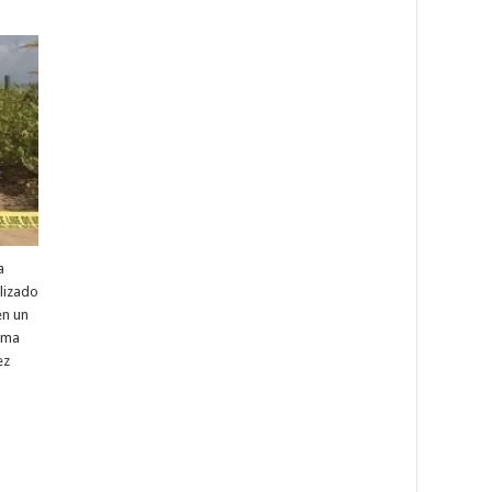
a
alizado
en un
tima
ez