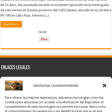
de 32 años, fue asesinada durante un incidente reportado en la madrugada
de este viernes en la parte posterior del Café Sabana, ubicado en la carretera
PR-100 en Cabo Rojo, informó [...]
Read More »
tweet
Enlaces Legales
Nuestra Esencia
Gestionar consentimiento
Pulso Global
Contacto
Para ofrecer las mejores experiencias, utilizamos tecnologías como las
POLÍTICA DE PRIVACIDAD – NOTICIAS PONCE OFICIAL
cookies para almacenar y/o acceder a la información del dispositivo. El
consentimiento de estas tecnologías nos permitirá procesar datos como
TÉRMINOS Y CONDICIONES – NOTICIAS PONCE OFICIAL
el comportamiento de navegación o las identificaciones únicas en este