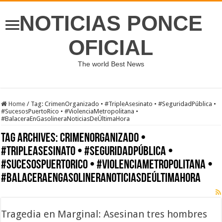
NOTICIAS PONCE
OFICIAL
The world Best News
Home
/
Tag:
CrimenOrganizado • #TripleAsesinato • #SeguridadPública •
#SucesosPuertoRico • #ViolenciaMetropolitana •
#BalaceraEnGasolineraNoticiasDeÚltimaHora
Tag Archives:
CrimenOrganizado •
#TripleAsesinato • #SeguridadPública •
#SucesosPuertoRico • #ViolenciaMetropolitana •
#BalaceraEnGasolineraNoticiasDeÚltimaHora
Tragedia en Marginal: Asesinan tres hombres