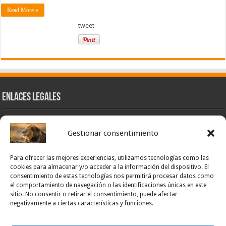
Read More »
tweet
Enlaces Legales
Nuestra Esencia
Gestionar consentimiento
Pulso Global
Contacto
Para ofrecer las mejores experiencias, utilizamos tecnologías como las
POLÍTICA DE PRIVACIDAD – NOTICIAS PONCE OFICIAL
cookies para almacenar y/o acceder a la información del dispositivo. El
consentimiento de estas tecnologías nos permitirá procesar datos como
TÉRMINOS Y CONDICIONES – NOTICIAS PONCE OFICIAL
el comportamiento de navegación o las identificaciones únicas en este
sitio. No consentir o retirar el consentimiento, puede afectar
Opt-out preferences
negativamente a ciertas características y funciones.