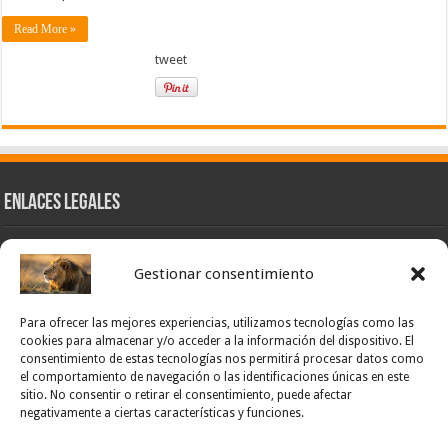
Read More »
tweet
Enlaces Legales
Nuestra Esencia
Gestionar consentimiento
Pulso Global
Contacto
Para ofrecer las mejores experiencias, utilizamos tecnologías como las
POLÍTICA DE PRIVACIDAD – NOTICIAS PONCE OFICIAL
cookies para almacenar y/o acceder a la información del dispositivo. El
consentimiento de estas tecnologías nos permitirá procesar datos como
TÉRMINOS Y CONDICIONES – NOTICIAS PONCE OFICIAL
el comportamiento de navegación o las identificaciones únicas en este
sitio. No consentir o retirar el consentimiento, puede afectar
Opt-out preferences
negativamente a ciertas características y funciones.