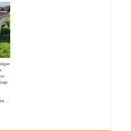
stigan
a
tor
izaje
tema …