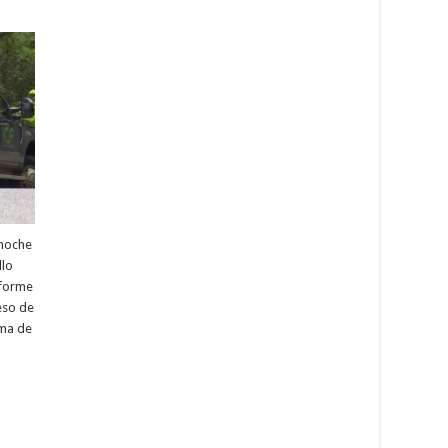
 noche
llo
nforme
eso de
ema de