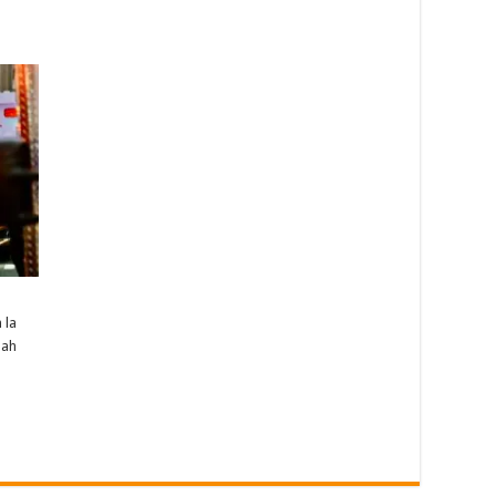
 la
nah