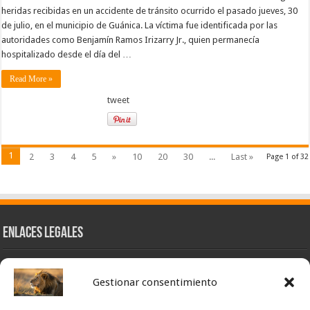
heridas recibidas en un accidente de tránsito ocurrido el pasado jueves, 30
de julio, en el municipio de Guánica. La víctima fue identificada por las
autoridades como Benjamín Ramos Irizarry Jr., quien permanecía
hospitalizado desde el día del …
Read More »
tweet
1
2
3
4
5
»
10
20
30
...
Last »
Page 1 of 32
Enlaces Legales
Nuestra Esencia
Gestionar consentimiento
Pulso Global
Contacto