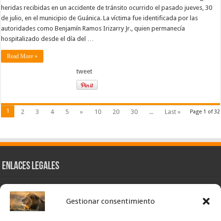
heridas recibidas en un accidente de tránsito ocurrido el pasado jueves, 30
de julio, en el municipio de Guánica. La víctima fue identificada por las
autoridades como Benjamín Ramos Irizarry Jr., quien permanecía
hospitalizado desde el día del …
Read More »
tweet
1
2
3
4
5
»
10
20
30
...
Last »
Page 1 of 32
Enlaces Legales
Nuestra Esencia
Gestionar consentimiento
Pulso Global
Contacto