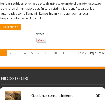
heridas recibidas en un accidente de tránsito ocurrido el pasado jueves, 30
de julio, en el municipio de Guánica. La víctima fue identificada por las
autoridades como Benjamín Ramos Irizarry Jr., quien permanecía
hospitalizado desde el día del …
Read More »
tweet
1
2
3
4
5
»
10
20
30
...
Last »
Page 1 of 32
Enlaces Legales
Nuestra Esencia
Gestionar consentimiento
Pulso Global
Contacto